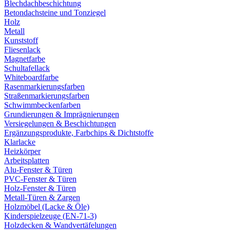
Blechdachbeschichtung
Betondachsteine und Tonziegel
Holz
Metall
Kunststoff
Fliesenlack
Magnetfarbe
Schultafellack
Whiteboardfarbe
Rasenmarkierungsfarben
Straßenmarkierungsfarben
Schwimmbeckenfarben
Grundierungen & Imprägnierungen
Versiegelungen & Beschichtungen
Ergänzungsprodukte, Farbchips & Dichtstoffe
Klarlacke
Heizkörper
Arbeitsplatten
Alu-Fenster & Türen
PVC-Fenster & Türen
Holz-Fenster & Türen
Metall-Türen & Zargen
Holzmöbel (Lacke & Öle)
Kinderspielzeuge (EN-71-3)
Holzdecken & Wandvertäfelungen