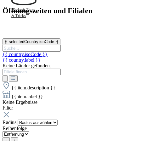
Öffnungszeiten und Filialen
Werkmit Tipps
& Tricks
{{ selectedCountry.isoCode }}
{{ country.isoCode }}
{{ country.label }}
Keine Länder gefunden.
{{ item.description }}
{{ item.label }}
Keine Ergebnisse
Filter
Radius
Reihenfolge
↑
↓