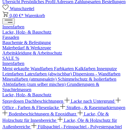
Übersicht
Persönliches Profil
Adressen
Zahlungsarten
Bestellungen
Wunschzettel
0,00 €*
Warenkorb
Innenfarben
Lacke, Holz- & Bauschutz
Fassaden
Bauchemie & Befestigung
Malerbedarf & Werkzeuge
Arbeitskleidung & Arbeitsschutz
SALE %
Innenfarben
Meist gekaufte Wandfarben
Farbkarten
Kalkfarben
Innenputze
Leimfarben
Latexfarben (abwischbar)
Dispersions - Wandfarben
Mineralfarben (atmungsaktiv)
Schimmelschutz & Isolierfarben
Abtönfarben (zum selber mischen)
Grundierungen &
Spachtelmassen
Lacke, Holz- & Bauschutz
Spraydosen
Dachbeschichtungen
Lacke nach Untergrund
Office - Farben & Fliesenlacke
Straßen,- & Rasenmarkierungen
Bodenbeschichtungen & Epoxidharz
Lacke, Öle &
Holzschutz für Innenbereiche
Lacke, Öle & Holzschutz für
Außenbereiche
Füllspachtel - Feinspachtel - Polyesterspachtel