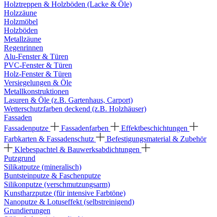
Holztreppen & Holzböden (Lacke & Öle)
Holzzäune
Holzmöbel
Holzböden
Metallzäune
Regenrinnen
Alu-Fenster & Türen
PVC-Fenster & Türen
Holz-Fenster & Türen
Versiegelungen & Öle
Metallkonstruktionen
Lasuren & Öle (z.B. Gartenhaus, Carport)
Wetterschutzfarben deckend (z.B. Holzhäuser)
Fassaden
Fassadenputze
Fassadenfarben
Effektbeschichtungen
Farbkarten & Fassadenschutz
Befestigungsmaterial & Zubehör
Klebespachtel & Bauwerksabdichtungen
Putzgrund
Silikatputze (mineralisch)
Buntsteinputze & Faschenputze
Silikonputze (verschmutzungsarm)
Kunstharzputze (für intensive Farbtöne)
Nanoputze & Lotuseffekt (selbstreinigend)
Grundierungen