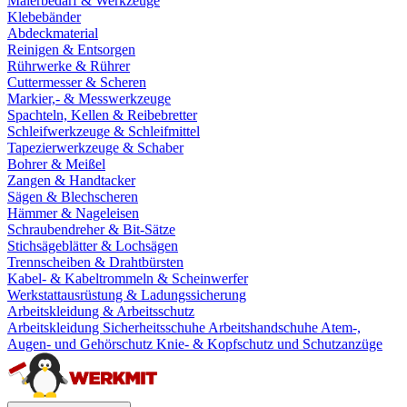
Malerbedarf & Werkzeuge
Klebebänder
Abdeckmaterial
Reinigen & Entsorgen
Rührwerke & Rührer
Cuttermesser & Scheren
Markier,- & Messwerkzeuge
Spachteln, Kellen & Reibebretter
Schleifwerkzeuge & Schleifmittel
Tapezierwerkzeuge & Schaber
Bohrer & Meißel
Zangen & Handtacker
Sägen & Blechscheren
Hämmer & Nageleisen
Schraubendreher & Bit-Sätze
Stichsägeblätter & Lochsägen
Trennscheiben & Drahtbürsten
Kabel- & Kabeltrommeln & Scheinwerfer
Werkstattausrüstung & Ladungssicherung
Arbeitskleidung & Arbeitsschutz
Arbeitskleidung
Sicherheitsschuhe
Arbeitshandschuhe
Atem-,
Augen- und Gehörschutz
Knie- & Kopfschutz und Schutzanzüge