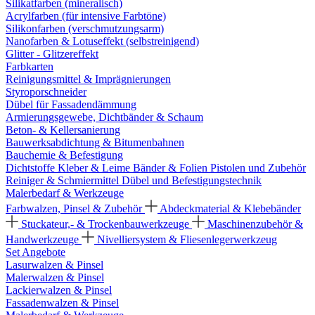
Silikatfarben (mineralisch)
Acrylfarben (für intensive Farbtöne)
Silikonfarben (verschmutzungsarm)
Nanofarben & Lotuseffekt (selbstreinigend)
Glitter - Glitzereffekt
Farbkarten
Reinigungsmittel & Imprägnierungen
Styroporschneider
Dübel für Fassadendämmung
Armierungsgewebe, Dichtbänder & Schaum
Beton- & Kellersanierung
Bauwerksabdichtung & Bitumenbahnen
Bauchemie & Befestigung
Dichtstoffe
Kleber & Leime
Bänder & Folien
Pistolen und Zubehör
Reiniger & Schmiermittel
Dübel und Befestigungstechnik
Malerbedarf & Werkzeuge
Farbwalzen, Pinsel & Zubehör
Abdeckmaterial & Klebebänder
Stuckateur,- & Trockenbauwerkzeuge
Maschinenzubehör &
Handwerkzeuge
Nivelliersystem & Fliesenlegerwerkzeug
Set Angebote
Lasurwalzen & Pinsel
Malerwalzen & Pinsel
Lackierwalzen & Pinsel
Fassadenwalzen & Pinsel