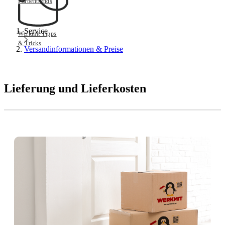
Farbentrends
Service
Werkmit Tipps
& Tricks
Versandinformationen & Preise
Lieferung und Lieferkosten