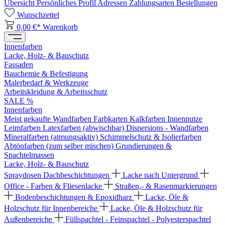
Übersicht
Persönliches Profil
Adressen
Zahlungsarten
Bestellungen
Wunschzettel
0,00 €*
Warenkorb
Innenfarben
Lacke, Holz- & Bauschutz
Fassaden
Bauchemie & Befestigung
Malerbedarf & Werkzeuge
Arbeitskleidung & Arbeitsschutz
SALE %
Innenfarben
Meist gekaufte Wandfarben
Farbkarten
Kalkfarben
Innenputze
Leimfarben
Latexfarben (abwischbar)
Dispersions - Wandfarben
Mineralfarben (atmungsaktiv)
Schimmelschutz & Isolierfarben
Abtönfarben (zum selber mischen)
Grundierungen &
Spachtelmassen
Lacke, Holz- & Bauschutz
Spraydosen
Dachbeschichtungen
Lacke nach Untergrund
Office - Farben & Fliesenlacke
Straßen,- & Rasenmarkierungen
Bodenbeschichtungen & Epoxidharz
Lacke, Öle &
Holzschutz für Innenbereiche
Lacke, Öle & Holzschutz für
Außenbereiche
Füllspachtel - Feinspachtel - Polyesterspachtel