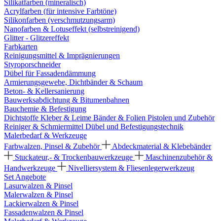
Silikatfarben (mineralisch)
Acrylfarben (für intensive Farbtöne)
Silikonfarben (verschmutzungsarm)
Nanofarben & Lotuseffekt (selbstreinigend)
Glitter - Glitzereffekt
Farbkarten
Reinigungsmittel & Imprägnierungen
Styroporschneider
Dübel für Fassadendämmung
Armierungsgewebe, Dichtbänder & Schaum
Beton- & Kellersanierung
Bauwerksabdichtung & Bitumenbahnen
Bauchemie & Befestigung
Dichtstoffe
Kleber & Leime
Bänder & Folien
Pistolen und Zubehör
Reiniger & Schmiermittel
Dübel und Befestigungstechnik
Malerbedarf & Werkzeuge
Farbwalzen, Pinsel & Zubehör
Abdeckmaterial & Klebebänder
Stuckateur,- & Trockenbauwerkzeuge
Maschinenzubehör &
Handwerkzeuge
Nivelliersystem & Fliesenlegerwerkzeug
Set Angebote
Lasurwalzen & Pinsel
Malerwalzen & Pinsel
Lackierwalzen & Pinsel
Fassadenwalzen & Pinsel