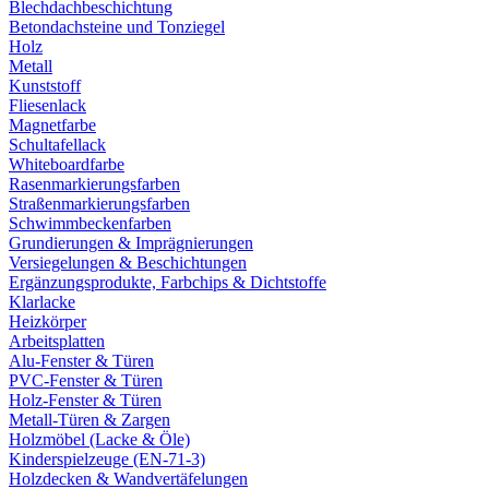
Blechdachbeschichtung
Betondachsteine und Tonziegel
Holz
Metall
Kunststoff
Fliesenlack
Magnetfarbe
Schultafellack
Whiteboardfarbe
Rasenmarkierungsfarben
Straßenmarkierungsfarben
Schwimmbeckenfarben
Grundierungen & Imprägnierungen
Versiegelungen & Beschichtungen
Ergänzungsprodukte, Farbchips & Dichtstoffe
Klarlacke
Heizkörper
Arbeitsplatten
Alu-Fenster & Türen
PVC-Fenster & Türen
Holz-Fenster & Türen
Metall-Türen & Zargen
Holzmöbel (Lacke & Öle)
Kinderspielzeuge (EN-71-3)
Holzdecken & Wandvertäfelungen