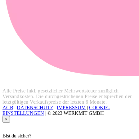
Alle Preise inkl. gesetzlicher Mehrwertsteuer zuzüglich
Versandkosten. Die durchgestrichenen Preise entsprechen der
letztgültigen Verkaufspreise der letzten 6 Monate.
AGB
|
DATENSCHUTZ
|
IMPRESSUM
|
COOKIE-
EINSTELLUNGEN
|
© 2023 WERKMIT GMBH
×
Bist du sicher?