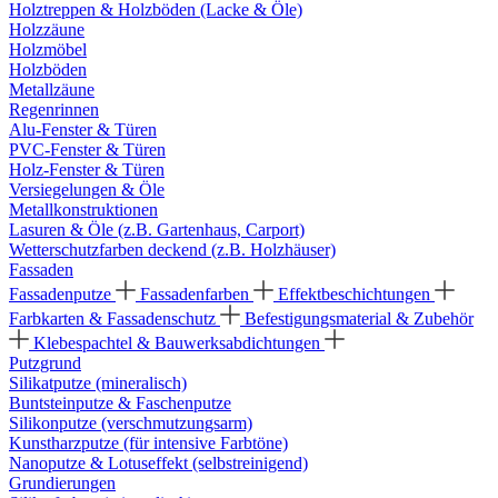
Holztreppen & Holzböden (Lacke & Öle)
Holzzäune
Holzmöbel
Holzböden
Metallzäune
Regenrinnen
Alu-Fenster & Türen
PVC-Fenster & Türen
Holz-Fenster & Türen
Versiegelungen & Öle
Metallkonstruktionen
Lasuren & Öle (z.B. Gartenhaus, Carport)
Wetterschutzfarben deckend (z.B. Holzhäuser)
Fassaden
Fassadenputze
Fassadenfarben
Effektbeschichtungen
Farbkarten & Fassadenschutz
Befestigungsmaterial & Zubehör
Klebespachtel & Bauwerksabdichtungen
Putzgrund
Silikatputze (mineralisch)
Buntsteinputze & Faschenputze
Silikonputze (verschmutzungsarm)
Kunstharzputze (für intensive Farbtöne)
Nanoputze & Lotuseffekt (selbstreinigend)
Grundierungen