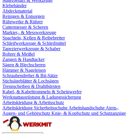
Malerbedarf & Werkzeuge
Klebebänder
Abdeckmaterial
Reinigen & Entsorgen
Rührwerke & Rührer
Cuttermesser & Scheren
Markier,- & Messwerkzeuge
Spachteln, Kellen & Reibebretter
Schleifwerkzeuge & Schleifmittel
Tapezierwerkzeuge & Schaber
Bohrer & Meißel
Zangen & Handtacker
Sägen & Blechscheren
Hämmer & Nageleisen
Schraubendreher & Bit-Sätze
Stichsägeblätter & Lochsägen
Trennscheiben & Drahtbürsten
Kabel- & Kabeltrommeln & Scheinwerfer
Werkstattausrüstung & Ladungssicherung
Arbeitskleidung & Arbeitsschutz
Arbeitskleidung
Sicherheitsschuhe
Arbeitshandschuhe
Atem-,
Augen- und Gehörschutz
Knie- & Kopfschutz und Schutzanzüge