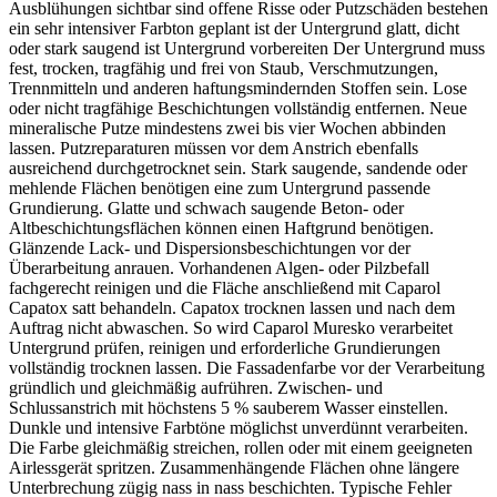
Ausblühungen sichtbar sind offene Risse oder Putzschäden bestehen
ein sehr intensiver Farbton geplant ist der Untergrund glatt, dicht
oder stark saugend ist Untergrund vorbereiten Der Untergrund muss
fest, trocken, tragfähig und frei von Staub, Verschmutzungen,
Trennmitteln und anderen haftungsmindernden Stoffen sein. Lose
oder nicht tragfähige Beschichtungen vollständig entfernen. Neue
mineralische Putze mindestens zwei bis vier Wochen abbinden
lassen. Putzreparaturen müssen vor dem Anstrich ebenfalls
ausreichend durchgetrocknet sein. Stark saugende, sandende oder
mehlende Flächen benötigen eine zum Untergrund passende
Grundierung. Glatte und schwach saugende Beton- oder
Altbeschichtungsflächen können einen Haftgrund benötigen.
Glänzende Lack- und Dispersionsbeschichtungen vor der
Überarbeitung anrauen. Vorhandenen Algen- oder Pilzbefall
fachgerecht reinigen und die Fläche anschließend mit Caparol
Capatox satt behandeln. Capatox trocknen lassen und nach dem
Auftrag nicht abwaschen. So wird Caparol Muresko verarbeitet
Untergrund prüfen, reinigen und erforderliche Grundierungen
vollständig trocknen lassen. Die Fassadenfarbe vor der Verarbeitung
gründlich und gleichmäßig aufrühren. Zwischen- und
Schlussanstrich mit höchstens 5 % sauberem Wasser einstellen.
Dunkle und intensive Farbtöne möglichst unverdünnt verarbeiten.
Die Farbe gleichmäßig streichen, rollen oder mit einem geeigneten
Airlessgerät spritzen. Zusammenhängende Flächen ohne längere
Unterbrechung zügig nass in nass beschichten. Typische Fehler