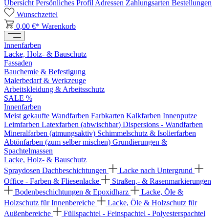
Übersicht
Persönliches Profil
Adressen
Zahlungsarten
Bestellungen
Wunschzettel
0,00 €*
Warenkorb
Innenfarben
Lacke, Holz- & Bauschutz
Fassaden
Bauchemie & Befestigung
Malerbedarf & Werkzeuge
Arbeitskleidung & Arbeitsschutz
SALE %
Innenfarben
Meist gekaufte Wandfarben
Farbkarten
Kalkfarben
Innenputze
Leimfarben
Latexfarben (abwischbar)
Dispersions - Wandfarben
Mineralfarben (atmungsaktiv)
Schimmelschutz & Isolierfarben
Abtönfarben (zum selber mischen)
Grundierungen &
Spachtelmassen
Lacke, Holz- & Bauschutz
Spraydosen
Dachbeschichtungen
Lacke nach Untergrund
Office - Farben & Fliesenlacke
Straßen,- & Rasenmarkierungen
Bodenbeschichtungen & Epoxidharz
Lacke, Öle &
Holzschutz für Innenbereiche
Lacke, Öle & Holzschutz für
Außenbereiche
Füllspachtel - Feinspachtel - Polyesterspachtel