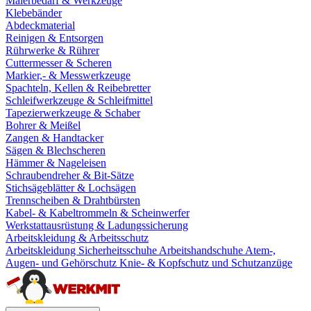
Malerbedarf & Werkzeuge
Klebebänder
Abdeckmaterial
Reinigen & Entsorgen
Rührwerke & Rührer
Cuttermesser & Scheren
Markier,- & Messwerkzeuge
Spachteln, Kellen & Reibebretter
Schleifwerkzeuge & Schleifmittel
Tapezierwerkzeuge & Schaber
Bohrer & Meißel
Zangen & Handtacker
Sägen & Blechscheren
Hämmer & Nageleisen
Schraubendreher & Bit-Sätze
Stichsägeblätter & Lochsägen
Trennscheiben & Drahtbürsten
Kabel- & Kabeltrommeln & Scheinwerfer
Werkstattausrüstung & Ladungssicherung
Arbeitskleidung & Arbeitsschutz
Arbeitskleidung
Sicherheitsschuhe
Arbeitshandschuhe
Atem-,
Augen- und Gehörschutz
Knie- & Kopfschutz und Schutzanzüge