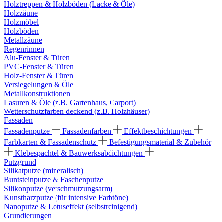
Holztreppen & Holzböden (Lacke & Öle)
Holzzäune
Holzmöbel
Holzböden
Metallzäune
Regenrinnen
Alu-Fenster & Türen
PVC-Fenster & Türen
Holz-Fenster & Türen
Versiegelungen & Öle
Metallkonstruktionen
Lasuren & Öle (z.B. Gartenhaus, Carport)
Wetterschutzfarben deckend (z.B. Holzhäuser)
Fassaden
Fassadenputze
Fassadenfarben
Effektbeschichtungen
Farbkarten & Fassadenschutz
Befestigungsmaterial & Zubehör
Klebespachtel & Bauwerksabdichtungen
Putzgrund
Silikatputze (mineralisch)
Buntsteinputze & Faschenputze
Silikonputze (verschmutzungsarm)
Kunstharzputze (für intensive Farbtöne)
Nanoputze & Lotuseffekt (selbstreinigend)
Grundierungen