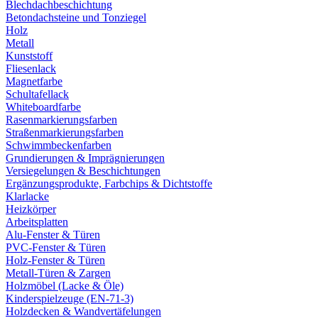
Blechdachbeschichtung
Betondachsteine und Tonziegel
Holz
Metall
Kunststoff
Fliesenlack
Magnetfarbe
Schultafellack
Whiteboardfarbe
Rasenmarkierungsfarben
Straßenmarkierungsfarben
Schwimmbeckenfarben
Grundierungen & Imprägnierungen
Versiegelungen & Beschichtungen
Ergänzungsprodukte, Farbchips & Dichtstoffe
Klarlacke
Heizkörper
Arbeitsplatten
Alu-Fenster & Türen
PVC-Fenster & Türen
Holz-Fenster & Türen
Metall-Türen & Zargen
Holzmöbel (Lacke & Öle)
Kinderspielzeuge (EN-71-3)
Holzdecken & Wandvertäfelungen