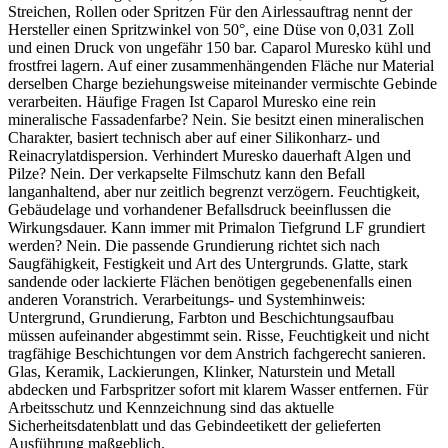
Streichen, Rollen oder Spritzen Für den Airlessauftrag nennt der
Hersteller einen Spritzwinkel von 50°, eine Düse von 0,031 Zoll
und einen Druck von ungefähr 150 bar. Caparol Muresko kühl und
frostfrei lagern. Auf einer zusammenhängenden Fläche nur Material
derselben Charge beziehungsweise miteinander vermischte Gebinde
verarbeiten. Häufige Fragen Ist Caparol Muresko eine rein
mineralische Fassadenfarbe? Nein. Sie besitzt einen mineralischen
Charakter, basiert technisch aber auf einer Silikonharz- und
Reinacrylatdispersion. Verhindert Muresko dauerhaft Algen und
Pilze? Nein. Der verkapselte Filmschutz kann den Befall
langanhaltend, aber nur zeitlich begrenzt verzögern. Feuchtigkeit,
Gebäudelage und vorhandener Befallsdruck beeinflussen die
Wirkungsdauer. Kann immer mit Primalon Tiefgrund LF grundiert
werden? Nein. Die passende Grundierung richtet sich nach
Saugfähigkeit, Festigkeit und Art des Untergrunds. Glatte, stark
sandende oder lackierte Flächen benötigen gegebenenfalls einen
anderen Voranstrich. Verarbeitungs- und Systemhinweis:
Untergrund, Grundierung, Farbton und Beschichtungsaufbau
müssen aufeinander abgestimmt sein. Risse, Feuchtigkeit und nicht
tragfähige Beschichtungen vor dem Anstrich fachgerecht sanieren.
Glas, Keramik, Lackierungen, Klinker, Naturstein und Metall
abdecken und Farbspritzer sofort mit klarem Wasser entfernen. Für
Arbeitsschutz und Kennzeichnung sind das aktuelle
Sicherheitsdatenblatt und das Gebindeetikett der gelieferten
Ausführung maßgeblich.