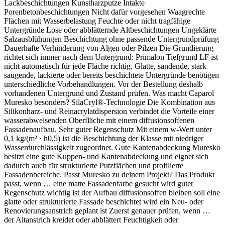
Lackbeschichtungen Kunstharzputze Intakte
Porenbetonbeschichtungen Nicht dafür vorgesehen Waagrechte
Flächen mit Wasserbelastung Feuchte oder nicht tragfähige
Untergründe Lose oder abblätternde Altbeschichtungen Ungeklärte
Salzausblühungen Beschichtung ohne passende Untergrundprüfung
Dauerhafte Verhinderung von Algen oder Pilzen Die Grundierung
richtet sich immer nach dem Untergrund: Primalon Tiefgrund LF ist
nicht automatisch für jede Fläche richtig. Glatte, sandende, stark
saugende, lackierte oder bereits beschichtete Untergründe benötigen
unterschiedliche Vorbehandlungen. Vor der Bestellung deshalb
vorhandenen Untergrund und Zustand prüfen. Was macht Caparol
Muresko besonders? SilaCryl®-Technologie Die Kombination aus
Silikonharz- und Reinacrylatdispersion verbindet die Vorteile einer
wasserabweisenden Oberfläche mit einem diffusionsoffenen
Fassadenaufbau. Sehr guter Regenschutz Mit einem w-Wert unter
0,1 kg/(m² · h0,5) ist die Beschichtung der Klasse mit niedriger
Wasserdurchlässigkeit zugeordnet. Gute Kantenabdeckung Muresko
besitzt eine gute Kuppen- und Kantenabdeckung und eignet sich
dadurch auch für strukturierte Putzflächen und profilierte
Fassadenbereiche. Passt Muresko zu deinem Projekt? Das Produkt
passt, wenn … eine matte Fassadenfarbe gesucht wird guter
Regenschutz wichtig ist der Aufbau diffusionsoffen bleiben soll eine
glatte oder strukturierte Fassade beschichtet wird ein Neu- oder
Renovierungsanstrich geplant ist Zuerst genauer prüfen, wenn …
der Altanstrich kreidet oder abblättert Feuchtigkeit oder