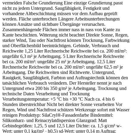
vermeiden Falsche Grundierung Eine einzige Grundierung passt
nicht zu jedem Untergrund. Saugfähigkeit, Festigkeit und
vorhandene Altbeschichtung müssen vor dem Aufbau geprüft
werden. Fläche unterbrochen Längere Arbeitsunterbrechungen
können Ansätze und sichtbare Übergänge verursachen.
Zusammenhängende Flächen immer nass in nass von Kante zu
Kante beschichten. Witterung nicht beachtet Direkte Sonne, Regen,
starker Wind, Tau oder Nachtfrost können Trocknung, Farbwirkung
und Oberflächenbild beeinträchtigen. Gebinde, Verbrauch und
Reichweite 1,25 Liter Rechnerische Reichweite bei ca. 200 ml/m²:
ungefähr 6,3 m² je Arbeitsgang. 5 Liter Rechnerische Reichweite
bei ca. 200 ml/m²: ungefähr 25 m² je Arbeitsgang. 12,5 Liter
Rechnerische Reichweite bei ca. 200 ml/m²: ungefähr 62,5 m² je
Arbeitsgang. Die Reichweiten sind Richtwerte. Untergrund,
Rauigkeit, Saugfähigkeit, Farbton und Auftragstechnik können den
tatsächlichen Verbrauch verändern. Der Hersteller nennt je nach
Untergrund etwa 200 bis 350 g/m² je Arbeitsgang. Trocknung und
technische Daten Verarbeitung und Trocknung
Verarbeitungstemperatur: +5 °C bis +30 °C Nach ca. 4 bis 6
Stunden überstreichbar Nicht bei direkter Sonne verarbeiten Vor
Regen, Wind und Nachtfrost schützen Werkzeuge sofort mit Wasser
reinigen Produkttyp: SilaCryl®-Fassadenfarbe Bindemittel:
Silikonharz- und Reinacrylatdispersion Glanzgrad: Matt
Gebindegrößen: 1,25, 5 und 12,5 Liter Dichte: ca. 1,5 g/cm³ w-
Wert: unter 0,1 kg/(m² · h0,5) sd-Wert: unter 0,14 m Auftrag: