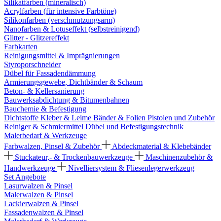
Silikatfarben (mineralisch)
Acrylfarben (für intensive Farbtöne)
Silikonfarben (verschmutzungsarm)
Nanofarben & Lotuseffekt (selbstreinigend)
Glitter - Glitzereffekt
Farbkarten
Reinigungsmittel & Imprägnierungen
Styroporschneider
Dübel für Fassadendämmung
Armierungsgewebe, Dichtbänder & Schaum
Beton- & Kellersanierung
Bauwerksabdichtung & Bitumenbahnen
Bauchemie & Befestigung
Dichtstoffe
Kleber & Leime
Bänder & Folien
Pistolen und Zubehör
Reiniger & Schmiermittel
Dübel und Befestigungstechnik
Malerbedarf & Werkzeuge
Farbwalzen, Pinsel & Zubehör
Abdeckmaterial & Klebebänder
Stuckateur,- & Trockenbauwerkzeuge
Maschinenzubehör &
Handwerkzeuge
Nivelliersystem & Fliesenlegerwerkzeug
Set Angebote
Lasurwalzen & Pinsel
Malerwalzen & Pinsel
Lackierwalzen & Pinsel
Fassadenwalzen & Pinsel