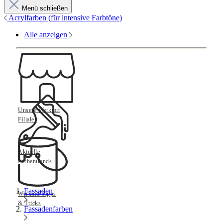
Menü schließen
Acrylfarben (für intensive Farbtöne)
Alle anzeigen
Unsere Werkmit
Filialen
Aktuelle
Farbentrends
Fassaden
Werkmit Tipps
& Tricks
Fassadenfarben