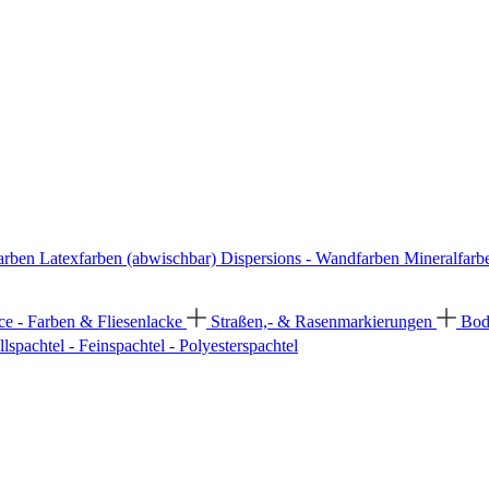
arben
Latexfarben (abwischbar)
Dispersions - Wandfarben
Mineralfarb
ce - Farben & Fliesenlacke
Straßen,- & Rasenmarkierungen
Bod
llspachtel - Feinspachtel - Polyesterspachtel