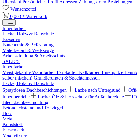
Übersicht
Persönliches Profil
Adressen
Zahlungsarten
Bestellungen
Wunschzettel
0,00 €*
Warenkorb
Innenfarben
Lacke, Holz- & Bauschutz
Fassaden
Bauchemie & Befestigung
Malerbedarf & Werkzeuge
Arbeitskleidung & Arbeitsschutz
SALE %
Innenfarben
Meist gekaufte Wandfarben
Farbkarten
Kalkfarben
Innenputze
Leimf
selber mischen)
Grundierungen & Spachtelmassen
Lacke, Holz- & Bauschutz
Spraydosen
Dachbeschichtungen
Lacke nach Untergrund
Offi
Innenbereiche
Lacke, Öle & Holzschutz für Außenbereiche
Fü
Blechdachbeschichtung
Betondachsteine und Tonziegel
Holz
Metall
Kunststoff
Fliesenlack
Magnetfarbe