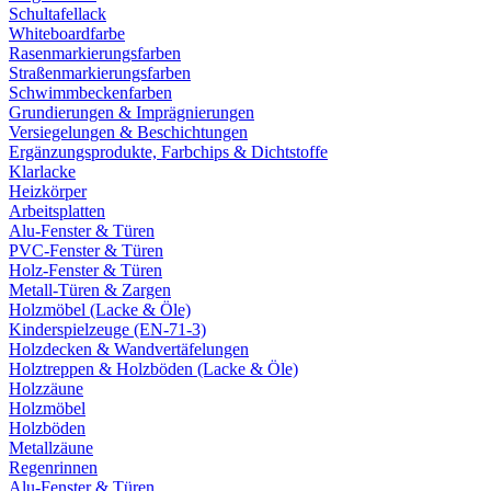
Schultafellack
Whiteboardfarbe
Rasenmarkierungsfarben
Straßenmarkierungsfarben
Schwimmbeckenfarben
Grundierungen & Imprägnierungen
Versiegelungen & Beschichtungen
Ergänzungsprodukte, Farbchips & Dichtstoffe
Klarlacke
Heizkörper
Arbeitsplatten
Alu-Fenster & Türen
PVC-Fenster & Türen
Holz-Fenster & Türen
Metall-Türen & Zargen
Holzmöbel (Lacke & Öle)
Kinderspielzeuge (EN-71-3)
Holzdecken & Wandvertäfelungen
Holztreppen & Holzböden (Lacke & Öle)
Holzzäune
Holzmöbel
Holzböden
Metallzäune
Regenrinnen
Alu-Fenster & Türen