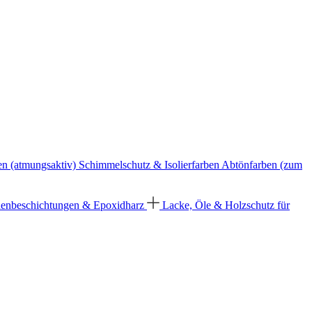
en (atmungsaktiv)
Schimmelschutz & Isolierfarben
Abtönfarben (zum
enbeschichtungen & Epoxidharz
Lacke, Öle & Holzschutz für