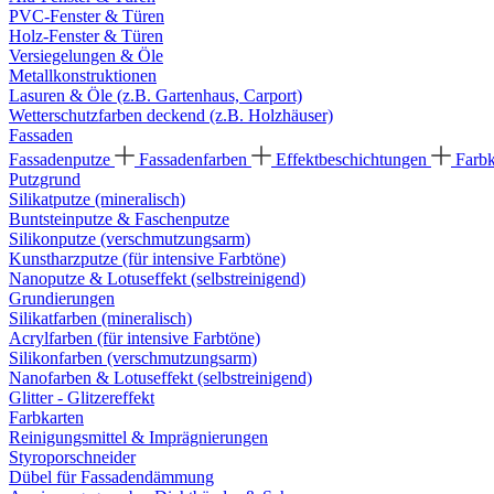
PVC-Fenster & Türen
Holz-Fenster & Türen
Versiegelungen & Öle
Metallkonstruktionen
Lasuren & Öle (z.B. Gartenhaus, Carport)
Wetterschutzfarben deckend (z.B. Holzhäuser)
Fassaden
Fassadenputze
Fassadenfarben
Effektbeschichtungen
Farb
Putzgrund
Silikatputze (mineralisch)
Buntsteinputze & Faschenputze
Silikonputze (verschmutzungsarm)
Kunstharzputze (für intensive Farbtöne)
Nanoputze & Lotuseffekt (selbstreinigend)
Grundierungen
Silikatfarben (mineralisch)
Acrylfarben (für intensive Farbtöne)
Silikonfarben (verschmutzungsarm)
Nanofarben & Lotuseffekt (selbstreinigend)
Glitter - Glitzereffekt
Farbkarten
Reinigungsmittel & Imprägnierungen
Styroporschneider
Dübel für Fassadendämmung