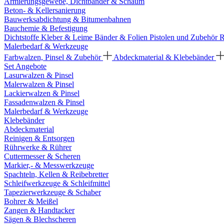
Armierungsgewebe, Dichtbänder & Schaum
Beton- & Kellersanierung
Bauwerksabdichtung & Bitumenbahnen
Bauchemie & Befestigung
Dichtstoffe
Kleber & Leime
Bänder & Folien
Pistolen und Zubehör
R
Malerbedarf & Werkzeuge
Farbwalzen, Pinsel & Zubehör
Abdeckmaterial & Klebebänder
Set Angebote
Lasurwalzen & Pinsel
Malerwalzen & Pinsel
Lackierwalzen & Pinsel
Fassadenwalzen & Pinsel
Malerbedarf & Werkzeuge
Klebebänder
Abdeckmaterial
Reinigen & Entsorgen
Rührwerke & Rührer
Cuttermesser & Scheren
Markier,- & Messwerkzeuge
Spachteln, Kellen & Reibebretter
Schleifwerkzeuge & Schleifmittel
Tapezierwerkzeuge & Schaber
Bohrer & Meißel
Zangen & Handtacker
Sägen & Blechscheren