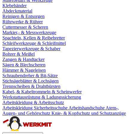
Malerbedarf & Werkzeuge
Klebebänder
Abdeckmaterial
Reinigen & Entsorgen
Rührwerke & Rührer
Cuttermesser & Scheren
Markier,- & Messwerkzeuge
Spachteln, Kellen & Reibebretter
Schleifwerkzeuge & Schleifmittel
Tapezierwerkzeuge & Schaber
Bohrer & Meißel
Zangen & Handtacker
Sägen & Blechscheren
Hämmer & Nageleisen
Schraubendreher & Bit-Sätze
Stichsägeblätter & Lochsägen
Trennscheiben & Drahtbürsten
Kabel- & Kabeltrommeln & Scheinwerfer
Werkstattausrüstung & Ladungssicherung
Arbeitskleidung & Arbeitsschutz
Arbeitskleidung
Sicherheitsschuhe
Arbeitshandschuhe
Atem-,
Augen- und Gehörschutz
Knie- & Kopfschutz und Schutzanzüge