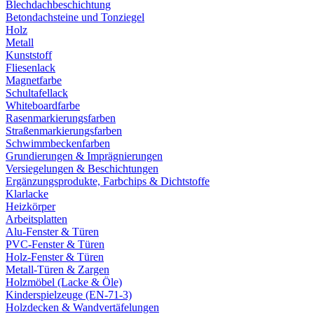
Blechdachbeschichtung
Betondachsteine und Tonziegel
Holz
Metall
Kunststoff
Fliesenlack
Magnetfarbe
Schultafellack
Whiteboardfarbe
Rasenmarkierungsfarben
Straßenmarkierungsfarben
Schwimmbeckenfarben
Grundierungen & Imprägnierungen
Versiegelungen & Beschichtungen
Ergänzungsprodukte, Farbchips & Dichtstoffe
Klarlacke
Heizkörper
Arbeitsplatten
Alu-Fenster & Türen
PVC-Fenster & Türen
Holz-Fenster & Türen
Metall-Türen & Zargen
Holzmöbel (Lacke & Öle)
Kinderspielzeuge (EN-71-3)
Holzdecken & Wandvertäfelungen