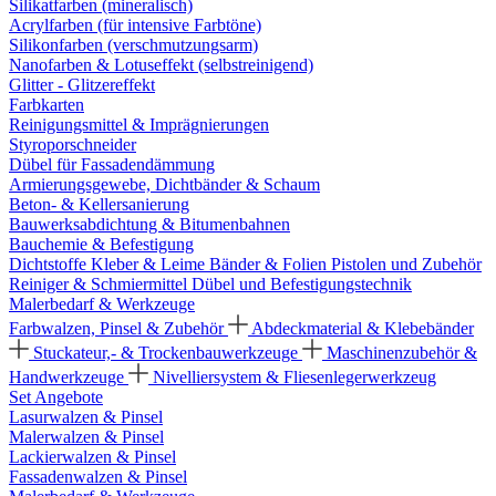
Silikatfarben (mineralisch)
Acrylfarben (für intensive Farbtöne)
Silikonfarben (verschmutzungsarm)
Nanofarben & Lotuseffekt (selbstreinigend)
Glitter - Glitzereffekt
Farbkarten
Reinigungsmittel & Imprägnierungen
Styroporschneider
Dübel für Fassadendämmung
Armierungsgewebe, Dichtbänder & Schaum
Beton- & Kellersanierung
Bauwerksabdichtung & Bitumenbahnen
Bauchemie & Befestigung
Dichtstoffe
Kleber & Leime
Bänder & Folien
Pistolen und Zubehör
Reiniger & Schmiermittel
Dübel und Befestigungstechnik
Malerbedarf & Werkzeuge
Farbwalzen, Pinsel & Zubehör
Abdeckmaterial & Klebebänder
Stuckateur,- & Trockenbauwerkzeuge
Maschinenzubehör &
Handwerkzeuge
Nivelliersystem & Fliesenlegerwerkzeug
Set Angebote
Lasurwalzen & Pinsel
Malerwalzen & Pinsel
Lackierwalzen & Pinsel
Fassadenwalzen & Pinsel