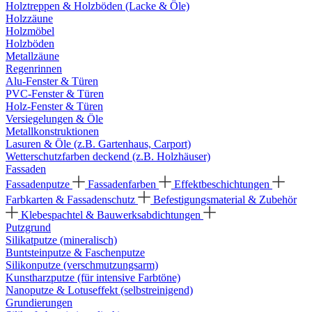
Holztreppen & Holzböden (Lacke & Öle)
Holzzäune
Holzmöbel
Holzböden
Metallzäune
Regenrinnen
Alu-Fenster & Türen
PVC-Fenster & Türen
Holz-Fenster & Türen
Versiegelungen & Öle
Metallkonstruktionen
Lasuren & Öle (z.B. Gartenhaus, Carport)
Wetterschutzfarben deckend (z.B. Holzhäuser)
Fassaden
Fassadenputze
Fassadenfarben
Effektbeschichtungen
Farbkarten & Fassadenschutz
Befestigungsmaterial & Zubehör
Klebespachtel & Bauwerksabdichtungen
Putzgrund
Silikatputze (mineralisch)
Buntsteinputze & Faschenputze
Silikonputze (verschmutzungsarm)
Kunstharzputze (für intensive Farbtöne)
Nanoputze & Lotuseffekt (selbstreinigend)
Grundierungen