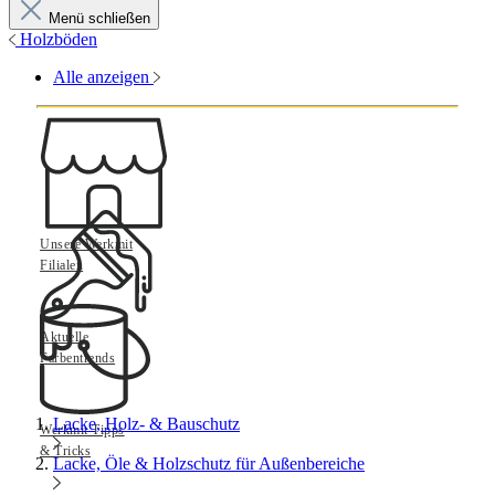
Menü schließen
Holzböden
Alle anzeigen
Unsere Werkmit
Filialen
Aktuelle
Farbentrends
Lacke, Holz- & Bauschutz
Werkmit Tipps
& Tricks
Lacke, Öle & Holzschutz für Außenbereiche