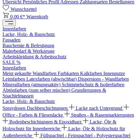
Übersicht
Persönliches Profil
Adressen
Zahlungsarten
Bestellungen
Wunschzettel
0,00 €*
Warenkorb
Innenfarben
Lacke, Holz- & Bauschutz
Fassaden
Bauchemie & Befestigung
Malerbedarf & Werkzeuge
Arbeitskleidung & Arbeitsschutz
SALE %
Innenfarben
Meist gekaufte Wandfarben
Farbkarten
Kalkfarben
Innenputze
Leimfarben
Latexfarben (abwischbar)
Dispersions - Wandfarben
Mineralfarben (atmungsaktiv)
Schimmelschutz & Isolierfarben
Abtönfarben (zum selber mischen)
Grundierungen &
Spachtelmassen
Lacke, Holz- & Bauschutz
Spraydosen
Dachbeschichtungen
Lacke nach Untergrund
Office - Farben & Fliesenlacke
Straßen,- & Rasenmarkierungen
Bodenbeschichtungen & Epoxidharz
Lacke, Öle &
Holzschutz für Innenbereiche
Lacke, Öle & Holzschutz für
Außenbereiche
Füllspachtel - Feinspachtel - Polyesterspachtel