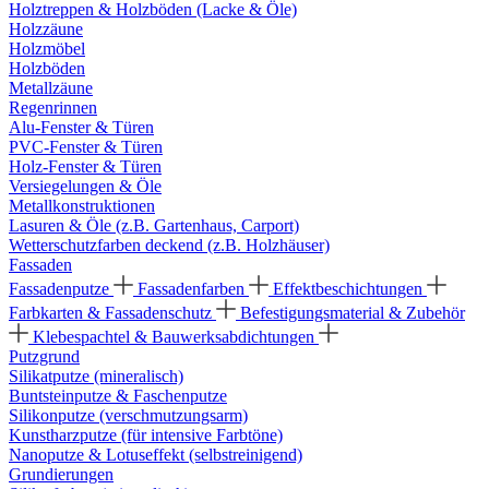
Holztreppen & Holzböden (Lacke & Öle)
Holzzäune
Holzmöbel
Holzböden
Metallzäune
Regenrinnen
Alu-Fenster & Türen
PVC-Fenster & Türen
Holz-Fenster & Türen
Versiegelungen & Öle
Metallkonstruktionen
Lasuren & Öle (z.B. Gartenhaus, Carport)
Wetterschutzfarben deckend (z.B. Holzhäuser)
Fassaden
Fassadenputze
Fassadenfarben
Effektbeschichtungen
Farbkarten & Fassadenschutz
Befestigungsmaterial & Zubehör
Klebespachtel & Bauwerksabdichtungen
Putzgrund
Silikatputze (mineralisch)
Buntsteinputze & Faschenputze
Silikonputze (verschmutzungsarm)
Kunstharzputze (für intensive Farbtöne)
Nanoputze & Lotuseffekt (selbstreinigend)
Grundierungen