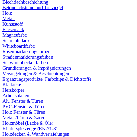
Blechdachbeschichtung
Betondachsteine und Tonziegel
Holz
Metall
Kunststoff
Fliesenlack
Magnetfarbe
Schultafellack
Whiteboardfarbe
Rasenmarkierungsfarben
Straßenmarkierungsfarben
Schwimmbeckenfarben
Grundierungen & Imprägnierungen
Versiegelungen & Beschichtungen
Ergänzungsprodukte, Farbchips & Dichtstoffe
Klarlacke
Heizkörper
Arbeitsplatten
Alu-Fenster & Türen
PVC-Fenster & Türen
Holz-Fenster & Türen
Metall-Türen & Zargen
Holzmöbel (Lacke & Öle)
Kinderspielzeuge (EN-71-3)
Holzdecken & Wandvertäfelungen