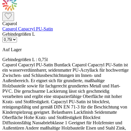
Caparol
Caparol Capacryl PU-Satin
Gebindegrößen L
Auf Lager
Gebindegrößen L :
0,75l
Caparol Capacryl PU-Satin Buntlack Caparol Capacryl PU-Satin ist ein wasserverdünnbarer, seidenmatter PU-Acryllack für hochwertige Zwischen- und Schlussbeschichtungen im Innen- und Außenbereich. Er eignet sich für grundierte, maßhaltige Holzbauteile sowie für fachgerecht grundiertes Metall und Hart-PVC. Die geruchsarme Lackierung lässt sich geschmeidig verarbeiten und ergibt eine strapazierfähige Oberfläche mit hoher Kratz- und Stoßfestigkeit. Capacryl PU-Satin ist blockfest, reinigungsfähig und gemäß DIN EN 71-3 für die Beschichtung von Kinderspielzeug geeignet. Belastbares Lackfinish Seidenmatte Oberfläche Hohe Kratz- und Stoßfestigkeit Blockfest Diffusionsfähig Nassabriebklasse 1 Geeignet für Holzfenster und Außentüren Andere maßhaltige Holzbauteile Eisen und Stahl Zink, Aluminium und Kupfer Hart-PVC Tragfähige Altbeschichtungen Nicht direkt geeignet für Rohes Holz ohne Grundierung Ungeschütztes Metall Nicht maßhaltige Holzbauteile Lose oder nicht tragfähige Altanstriche Eloxiertes Aluminium Weiße Lackierungen auf Heizungsanlagen Wichtig vor der Bestellung: Capacryl PU-Satin ist der Zwischen- und Schlusslack des Systems. Welche Grundierung darunter benötigt wird, hängt vom vorhandenen Untergrund ab. Holz, Stahl, Zink, Aluminium und Hart-PVC werden unterschiedlich vorbereitet und grundiert. Was macht Capacryl PU-Satin besonders? Wasserverdünnbar Der PU-Acryllack ist geruchsarm und wird mit wassergeeigneten Lackierwerkzeugen verarbeitet. Die Werkzeuge lassen sich direkt nach Gebrauch mit Wasser und Reinigungsmittel säubern. Für belastete Flächen Die Lackoberfläche ist kratz- und stoßfest, blockfest und gegen haushaltsübliche Reinigungsmittel beständig. Dadurch eignet sie sich auch für häufig berührte Bauteile. Für Kinderspielzeug geeignet Capacryl PU-Satin erfüllt die Anforderungen der DIN EN 71-3. Entscheidend bleibt ein vollständig ausgehärteter und fachgerecht ausgeführter Beschichtungsaufbau. Passt Capacryl PU-Satin zu deinem Projekt? Das Produkt passt, wenn … ein seidenmattes Lackfinish gewünscht ist innen möglichst geruchsarm lackiert werden soll eine robuste und reinigungsfähige Oberfläche benötigt wird der Untergrund fachgerecht grundiert werden kann gestrichen, gerollt oder gespritzt werden soll Besser ein anderes Produkt wählen, wenn … eine Grundierung und Decklackierung aus einem Topf gesucht wird eine Holzfassade oder ein Zaun lasiert werden soll nicht maßhaltige Außenbauteile beschichtet werden ein weißer Heizkörperlack benötigt wird der vorhandene Untergrund nicht sicher bestimmt werden kann Beschichtungsaufbau auf Holz 1. Holz vorbereiten Holz in Faserrichtung schleifen und sorgfältig reinigen. Verschmutzungen, Harz und andere haftungsmindernde Stoffe vollständig entfernen. Die Holzfeuchte darf bei maßhaltigen Holzbauteilen höchstens 13 % betragen. 2. Grundieren Holz und Holzwerkstoffe werden mit Capacryl Holz-IsoGrund grundiert. Bei Hölzern mit verfärbenden Inhaltsstoffen ist diese Isolierung besonders wichtig; Aststellen zweimal behandeln. Maßhaltige Außenbauteile zuvor zusätzlich mit Capacryl Holzschutz-Grund imprägnieren. 3. Lackaufbau ausführen Nach der Grundierung folgt Capacryl PU-Vorlack als Zwischenbeschichtung und anschließend Capacryl PU-Satin als Schlussbeschichtung. Auf maßhaltigen Holzbauteilen im Außenbereich sind zwei Zwischenbeschichtungen erforderlich. Grundierung auf Metall und Hart-PVC Eisen und Stahl Eisen und Stahl vollständig entrosten, entfetten und reinigen. Im Innenbereich einmal, im Außenbereich zweimal mit Capalac AllGrund grundieren. Zink, Aluminium und Kupfer Die Oberfläche entsprechend der Metallart reinigen und anschleifen. Anschließend mit Capacryl Haftprimer grundieren. Hart-PVC und Altanstriche Hart-PVC und tragfähige Altanstriche anschleifen und gründlich reinigen. Danach mit Capacryl Haftprimer grundieren. Pulverbeschichtungen und Coil-Coating-Flächen immer durch eine Probebeschichtung auf Haftung prüfen. Farbtonwahl richtig planen Rot, Orange und Gelb Schwach deckende Farbtöne benötigen einen passend getönten Grundiersystemfarbton. Je nach Farbton kann ein zusätzlicher Lackauftrag erforderlich sein. Dunkle und intensive Farbtöne Bei dunklen oder intensiven Farbtönen kann vorübergehend Pigmentabrieb auftreten. Stark beanspruchte Innenflächen können bei Bedarf transparent versiegelt werden. Hinweis zu Heizungsanlagen: Weiße Capacryl PU-Satin-Farbtöne nicht auf Heizkörpern oder anderen Heizungsanlagen verwenden, da eine Vergilbung möglich ist. Dafür ist ein dafür vorgesehener Capacryl Heizkörperlack zu verwenden. Verbrauch und Reichweite Verbrauch je Auftrag Ca. 100–120 ml/m². Ein Liter reicht rechnerisch für ungefähr 8–10 m² bei einem Lackauftrag. Zwei Lackaufträge Bei zwei Aufträgen Capacryl PU-Satin reicht 1 Liter rechnerisch für ungefähr 4–5 m² fertige Fläche. Praxisverbrauch Profilierung, Untergrund, Kanten, Werkzeug und Auftragsstärke beeinflussen den tatsächlichen Materialbedarf. Den genauen Verbrauch durch eine Probebeschichtung ermitteln. Verarbeitung und Trocknung Verarbeitung Vor Gebrauch gründlich aufrühren Streichen, rollen oder spritzen Schlussbeschichtung möglichst unverdünnt ausführen Zwischenbeschichtung bei Bedarf mit Wasser verdünnen Bedingungen Mindesttemperatur: 8 °C Günstiger Bereich: 10–25 °C Relative Luftfeuchtigkeit: höchstens 70 % Untergrund muss sauber und trocken sein Trocknung bei 20 °C Staubtrocken nach ca. 1–2 Stunden Überstreichbar nach ca. 10–12 Stunden Durchgetrocknet nach ca. 48 Stunden Kälte und Feuchtigkeit verlängern die Trocknung Häufige Fragen Muss vorher grundiert werden? Ja. Capacryl PU-Satin ist ein Zwischen- und Schlusslack. Die passende Grundierung richtet sich nach Holz, Metall, Hart-PVC oder vorhandenem Altanstrich. Ist der Lack für Kinderspielzeug geeignet? Ja. Der Lack ist gemäß DIN EN 71-3 geeignet. Vor der Nutzung muss die Beschichtung vollständig durchgetrocknet sein. Kann der Lack auf Heizkörper? Weiße Farbtöne sind wegen möglicher Vergilbung nicht für Heizungsanlagen vorgesehen. Dafür einen geeigneten Heizkörperlack verwenden. Technische Daten Produkttyp: Zwischen- und Schlusslack Materialbasis: Polyurethan-Acryldispersion Wasserverdünnbar und geruchsarm Anwendungsbereich: innen und außen Glanzgrad: seidenmatt Dichte: ca. 1,3 g/cm³ Standardgebinde: 375 ml, 750 ml, 2,5 L und 10 L ColorExpress: 350 ml, 700 ml, 2,4 L und 9,6 L Farbton: Weiß und ColorExpress-Farbtöne Werkzeugreinigung: mit Wasser und Reinigungsmittel Kühl und dicht verschlossen lagern Sicherheitshinweis: Die aktuelle Variante Capacryl PU-Satin Weiß benötigt kein Gefahrenpiktogramm und kein Signalwort. Sie enthält jedoch Konservierungsmittel, die allergische Reaktionen hervorrufen können. Beim Spritzen können lungengängige Tröpfchen entstehen; Aerosol und Spritzne