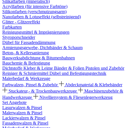
Silikatfarben (mineralisch)
Acrylfarben (für intensive Farbtöne)
Silikonfarben (verschmutzungsarm)
Nanofarben & Lotuseffekt (selbstreinigend)
Glitter - Glitzereffekt
Farbkarten
Reinigungsmittel & Imprägnierungen
Styroporschneider
Dübel für Fassadendämmung
Armierungsgewebe, Dichtbänder & Schaum
Beton- & Kellersanierung
Bauwerksabdichtung & Bitumenbahnen
Bauchemie & Befestigung
Dichtstoffe
Kleber & Leime
Bänder & Folien
Pistolen und Zubehör
Reiniger & Schmiermittel
Dübel und Befestigungstechnik
Malerbedarf & Werkzeuge
Farbwalzen, Pinsel & Zubehör
Abdeckmaterial & Klebebänder
Stuckateur,- & Trockenbauwerkzeuge
Maschinenzubehör &
Handwerkzeuge
Nivelliersystem & Fliesenlegerwerkzeug
Set Angebote
Lasurwalzen & Pinsel
Malerwalzen & Pinsel
Lackierwalzen & Pinsel
Fassadenwalzen & Pinsel