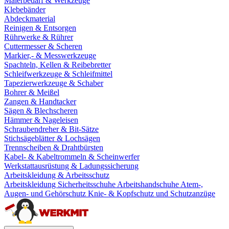
Malerbedarf & Werkzeuge
Klebebänder
Abdeckmaterial
Reinigen & Entsorgen
Rührwerke & Rührer
Cuttermesser & Scheren
Markier,- & Messwerkzeuge
Spachteln, Kellen & Reibebretter
Schleifwerkzeuge & Schleifmittel
Tapezierwerkzeuge & Schaber
Bohrer & Meißel
Zangen & Handtacker
Sägen & Blechscheren
Hämmer & Nageleisen
Schraubendreher & Bit-Sätze
Stichsägeblätter & Lochsägen
Trennscheiben & Drahtbürsten
Kabel- & Kabeltrommeln & Scheinwerfer
Werkstattausrüstung & Ladungssicherung
Arbeitskleidung & Arbeitsschutz
Arbeitskleidung
Sicherheitsschuhe
Arbeitshandschuhe
Atem-,
Augen- und Gehörschutz
Knie- & Kopfschutz und Schutzanzüge