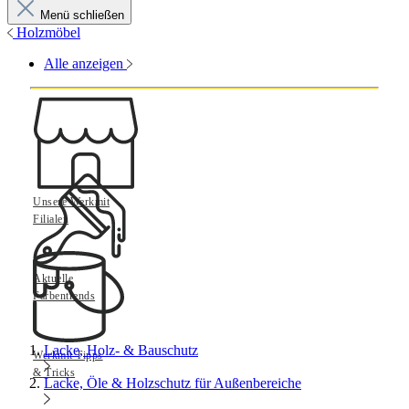
Menü schließen
Holzmöbel
Alle anzeigen
Unsere Werkmit
Filialen
Aktuelle
Farbentrends
Lacke, Holz- & Bauschutz
Werkmit Tipps
& Tricks
Lacke, Öle & Holzschutz für Außenbereiche