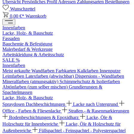
Übersicht
Persönliches Profil
Adressen
Zahlungsarten
Bestellungen
Wunschzettel
0,00 €*
Warenkorb
Innenfarben
Lacke, Holz- & Bauschutz
Fassaden
Bauchemie & Befestigung
Malerbedarf & Werkzeuge
Arbeitskleidung & Arbeitsschutz
SALE %
Innenfarben
Meist gekaufte Wandfarben
Farbkarten
Kalkfarben
Innenputze
Leimfarben
Latexfarben (abwischbar)
Dispersions - Wandfarben
Mineralfarben (atmungsaktiv)
Schimmelschutz & Isolierfarben
Abtönfarben (zum selber mischen)
Grundierungen &
Spachtelmassen
Lacke, Holz- & Bauschutz
Spraydosen
Dachbeschichtungen
Lacke nach Untergrund
Office - Farben & Fliesenlacke
Straßen,- & Rasenmarkierungen
Bodenbeschichtungen & Epoxidharz
Lacke, Öle &
Holzschutz für Innenbereiche
Lacke, Öle & Holzschutz für
Außenbereiche
Füllspachtel - Feinspachtel - Polyesterspachtel