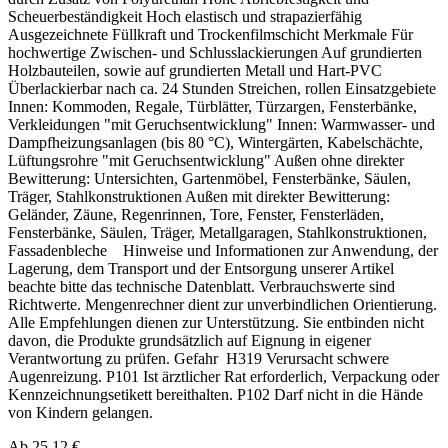
Scheuerbeständigkeit Hoch elastisch und strapazierfähig
Ausgezeichnete Füllkraft und Trockenfilmschicht Merkmale Für
hochwertige Zwischen- und Schlusslackierungen Auf grundierten
Holzbauteilen, sowie auf grundierten Metall und Hart-PVC
Überlackierbar nach ca. 24 Stunden Streichen, rollen Einsatzgebiete
Innen: Kommoden, Regale, Türblätter, Türzargen, Fensterbänke,
Verkleidungen "mit Geruchsentwicklung" Innen: Warmwasser- und
Dampfheizungsanlagen (bis 80 °C), Wintergärten, Kabelschächte,
Lüftungsrohre "mit Geruchsentwicklung" Außen ohne direkter
Bewitterung: Untersichten, Gartenmöbel, Fensterbänke, Säulen,
Träger, Stahlkonstruktionen Außen mit direkter Bewitterung:
Geländer, Zäune, Regenrinnen, Tore, Fenster, Fensterläden,
Fensterbänke, Säulen, Träger, Metallgaragen, Stahlkonstruktionen,
Fassadenbleche Hinweise und Informationen zur Anwendung, der
Lagerung, dem Transport und der Entsorgung unserer Artikel
beachte bitte das technische Datenblatt. Verbrauchswerte sind
Richtwerte. Mengenrechner dient zur unverbindlichen Orientierung.
Alle Empfehlungen dienen zur Unterstützung. Sie entbinden nicht
davon, die Produkte grundsätzlich auf Eignung in eigener
Verantwortung zu prüfen. Gefahr H319 Verursacht schwere
Augenreizung. P101 Ist ärztlicher Rat erforderlich, Verpackung oder
Kennzeichnungsetikett bereithalten. P102 Darf nicht in die Hände
von Kindern gelangen.
Ab 25,12 €