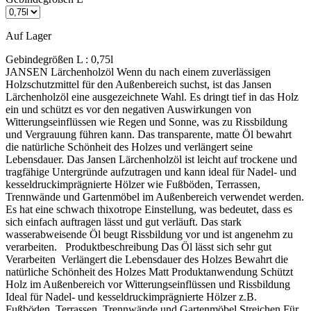
Auf Lager
Gebindegrößen L :
0,75l
JANSEN Lärchenholzöl Wenn du nach einem zuverlässigen
Holzschutzmittel für den Außenbereich suchst, ist das Jansen
Lärchenholzöl eine ausgezeichnete Wahl. Es dringt tief in das Holz
ein und schützt es vor den negativen Auswirkungen von
Witterungseinflüssen wie Regen und Sonne, was zu Rissbildung
und Vergrauung führen kann. Das transparente, matte Öl bewahrt
die natürliche Schönheit des Holzes und verlängert seine
Lebensdauer. Das Jansen Lärchenholzöl ist leicht auf trockene und
tragfähige Untergründe aufzutragen und kann ideal für Nadel- und
kesseldruckimprägnierte Hölzer wie Fußböden, Terrassen,
Trennwände und Gartenmöbel im Außenbereich verwendet werden.
Es hat eine schwach thixotrope Einstellung, was bedeutet, dass es
sich einfach auftragen lässt und gut verläuft. Das stark
wasserabweisende Öl beugt Rissbildung vor und ist angenehm zu
verarbeiten. Produktbeschreibung Das Öl lässt sich sehr gut
Verarbeiten Verlängert die Lebensdauer des Holzes Bewahrt die
natürliche Schönheit des Holzes Matt Produktanwendung Schützt
Holz im Außenbereich vor Witterungseinflüssen und Rissbildung
Ideal für Nadel- und kesseldruckimprägnierte Hölzer z.B.
Fußböden, Terrassen, Trennwände und Gartenmöbel Streichen Für