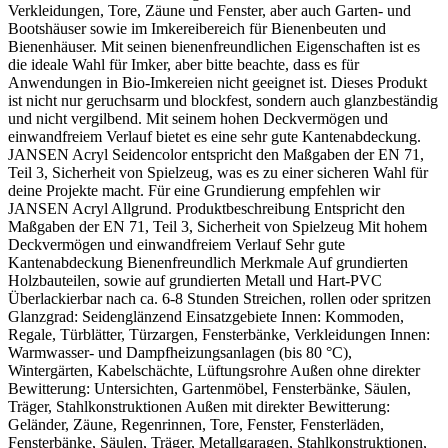
Verkleidungen, Tore, Zäune und Fenster, aber auch Garten- und
Bootshäuser sowie im Imkereibereich für Bienenbeuten und
Bienenhäuser. Mit seinen bienenfreundlichen Eigenschaften ist es
die ideale Wahl für Imker, aber bitte beachte, dass es für
Anwendungen in Bio-Imkereien nicht geeignet ist. Dieses Produkt
ist nicht nur geruchsarm und blockfest, sondern auch glanzbeständig
und nicht vergilbend. Mit seinem hohen Deckvermögen und
einwandfreiem Verlauf bietet es eine sehr gute Kantenabdeckung.
JANSEN Acryl Seidencolor entspricht den Maßgaben der EN 71,
Teil 3, Sicherheit von Spielzeug, was es zu einer sicheren Wahl für
deine Projekte macht. Für eine Grundierung empfehlen wir
JANSEN Acryl Allgrund. Produktbeschreibung Entspricht den
Maßgaben der EN 71, Teil 3, Sicherheit von Spielzeug Mit hohem
Deckvermögen und einwandfreiem Verlauf Sehr gute
Kantenabdeckung Bienenfreundlich Merkmale Auf grundierten
Holzbauteilen, sowie auf grundierten Metall und Hart-PVC
Überlackierbar nach ca. 6-8 Stunden Streichen, rollen oder spritzen
Glanzgrad: Seidenglänzend Einsatzgebiete Innen: Kommoden,
Regale, Türblätter, Türzargen, Fensterbänke, Verkleidungen Innen:
Warmwasser- und Dampfheizungsanlagen (bis 80 °C),
Wintergärten, Kabelschächte, Lüftungsrohre Außen ohne direkter
Bewitterung: Untersichten, Gartenmöbel, Fensterbänke, Säulen,
Träger, Stahlkonstruktionen Außen mit direkter Bewitterung:
Geländer, Zäune, Regenrinnen, Tore, Fenster, Fensterläden,
Fensterbänke, Säulen, Träger, Metallgaragen, Stahlkonstruktionen,