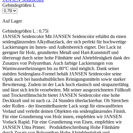
Gebindegrößen L
Auf Lager
Gebindegrößen L :
0,75l
JANSEN Seidencolor Mit JANSEN Seidencolor erhältst du einen
seidenglänzenden Alkydharzlack, der sich perfekt für hochwertige
Lackierungen im Innen- und Außenbereich eignet. Der Lack ist
geeignet für Holz, grundiertes Metall und Hart-Kunststoff und
überzeugt durch seine hohe Filmhärte und Abriebfestigkeit dank des
Zusatzes von Polyurethan. Auch farbige Lackierungen von
Warmwasserheizungen bis zu 80°C sind möglich. Dank seiner
stabilen Seidenglanz-Formel behält JANSEN Seidencolor seine
Optik auch bei haushaltsüblichen Reinigungsmitteln sowie starker
Bewitterung. Zudem ist der Lack hoch elastisch und strapazierfähig
und lässt sich leicht verarbeiten. Mit seiner ausgezeichneten Füllkraft
und Trockenfilmschicht bietet JANSEN Seidencolor eine hohe
Deckkraft und ist nach ca. 24 Stunden überlackierbar. Ob Streichen
oder Rollen - der lösemittelbasierte Lack sorgt für einwandfreien
Verlauf und verleiht deinen Objekten ein seidenglänzendes Finish.
Für eine Grundierung von Holz innen, empfehlen wir JANSEN
Vorlack Rapid. Für eine Grundierung von Eisen, empfehlen wir
JANSEN Ultra Primer. Produktbeschreibung Hohe Filmhärte
durch Zusatz von Polyurethan Hohe Abriebfestigkeit und