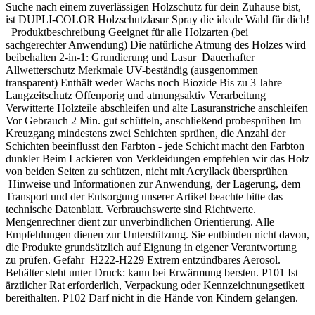
Suche nach einem zuverlässigen Holzschutz für dein Zuhause bist,
ist DUPLI-COLOR Holzschutzlasur Spray die ideale Wahl für dich!
Produktbeschreibung Geeignet für alle Holzarten (bei
sachgerechter Anwendung) Die natürliche Atmung des Holzes wird
beibehalten 2-in-1: Grundierung und Lasur Dauerhafter
Allwetterschutz Merkmale UV-beständig (ausgenommen
transparent) Enthält weder Wachs noch Biozide Bis zu 3 Jahre
Langzeitschutz Offenporig und atmungsaktiv Verarbeitung
Verwitterte Holzteile abschleifen und alte Lasuranstriche anschleifen
Vor Gebrauch 2 Min. gut schütteln, anschließend probesprühen Im
Kreuzgang mindestens zwei Schichten sprühen, die Anzahl der
Schichten beeinflusst den Farbton - jede Schicht macht den Farbton
dunkler Beim Lackieren von Verkleidungen empfehlen wir das Holz
von beiden Seiten zu schützen, nicht mit Acryllack übersprühen
Hinweise und Informationen zur Anwendung, der Lagerung, dem
Transport und der Entsorgung unserer Artikel beachte bitte das
technische Datenblatt. Verbrauchswerte sind Richtwerte.
Mengenrechner dient zur unverbindlichen Orientierung. Alle
Empfehlungen dienen zur Unterstützung. Sie entbinden nicht davon,
die Produkte grundsätzlich auf Eignung in eigener Verantwortung
zu prüfen. Gefahr H222-H229 Extrem entzündbares Aerosol.
Behälter steht unter Druck: kann bei Erwärmung bersten. P101 Ist
ärztlicher Rat erforderlich, Verpackung oder Kennzeichnungsetikett
bereithalten. P102 Darf nicht in die Hände von Kindern gelangen.