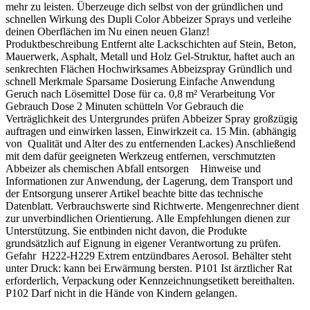
mehr zu leisten. Überzeuge dich selbst von der gründlichen und
schnellen Wirkung des Dupli Color Abbeizer Sprays und verleihe
deinen Oberflächen im Nu einen neuen Glanz!
Produktbeschreibung Entfernt alte Lackschichten auf Stein, Beton,
Mauerwerk, Asphalt, Metall und Holz Gel-Struktur, haftet auch an
senkrechten Flächen Hochwirksames Abbeizspray Gründlich und
schnell Merkmale Sparsame Dosierung Einfache Anwendung
Geruch nach Lösemittel Dose für ca. 0,8 m² Verarbeitung Vor
Gebrauch Dose 2 Minuten schütteln Vor Gebrauch die
Verträglichkeit des Untergrundes prüfen Abbeizer Spray großzügig
auftragen und einwirken lassen, Einwirkzeit ca. 15 Min. (abhängig
von Qualität und Alter des zu entfernenden Lackes) Anschließend
mit dem dafür geeigneten Werkzeug entfernen, verschmutzten
Abbeizer als chemischen Abfall entsorgen Hinweise und
Informationen zur Anwendung, der Lagerung, dem Transport und
der Entsorgung unserer Artikel beachte bitte das technische
Datenblatt. Verbrauchswerte sind Richtwerte. Mengenrechner dient
zur unverbindlichen Orientierung. Alle Empfehlungen dienen zur
Unterstützung. Sie entbinden nicht davon, die Produkte
grundsätzlich auf Eignung in eigener Verantwortung zu prüfen.
Gefahr H222-H229 Extrem entzündbares Aerosol. Behälter steht
unter Druck: kann bei Erwärmung bersten. P101 Ist ärztlicher Rat
erforderlich, Verpackung oder Kennzeichnungsetikett bereithalten.
P102 Darf nicht in die Hände von Kindern gelangen.