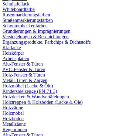
Schultafellack
Whiteboardfarbe
Rasenmarkierungsfarben
Straßenmarkierungsfarben
Schwimmbeckenfarben
Grundierungen & Imprägnierungen
Versiegelungen & Beschichtungen
Ergänzungsprodukte, Farbchips & Dichtstoffe
Klarlacke
Heizkörper
Arbeitsplatten
Alu-Fenster & Türen
PVC-Fenster & Türen
Holz-Fenster & Türen
Metall-Türen & Zargen
Holzmöbel (Lacke & Öle)
Kinderspielzeuge (EN-71-3)
Holzdecken & Wandvertäfelungen
Holztreppen & Holzböden (Lacke & Öle)
Holzzäune
Holzmöbel
Holzböden
Metallzäune
Regenrinnen
Alu-Fenster & Türen