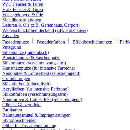
PVC-Fenster & Türen
Holz-Fenster & Türen
Versiegelungen & Öle
Metallkonstruktionen
Lasuren & Öle (z.B. Gartenhaus, Carport)
Wetterschutzfarben deckend (z.B. Holzhäuser)
Fassaden
Fassadenputze
Fassadenfarben
Effektbeschichtungen
Farb
Putzgrund
Silikatputze (mineralisch)
Buntsteinputze & Faschenputze
Silikonputze (verschmutzungsarm)
Kunstharzputze (für intensive Farbtöne)
Nanoputze & Lotuseffekt (selbstreinigend)
Grundierungen
Silikatfarben (mineralisch)
Acrylfarben (für intensive Farbtöne)
Silikonfarben (verschmutzungsarm)
Nanofarben & Lotuseffekt (selbstreinigend)
Glitter - Glitzereffekt
Farbkarten
Reinigungsmittel & Imprägnierungen
Styroporschneider
Dübel für Fassadendämmung