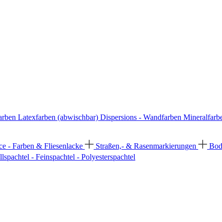
arben
Latexfarben (abwischbar)
Dispersions - Wandfarben
Mineralfarb
ce - Farben & Fliesenlacke
Straßen,- & Rasenmarkierungen
Bod
llspachtel - Feinspachtel - Polyesterspachtel