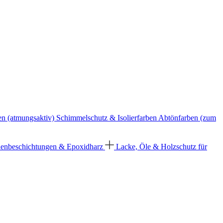
en (atmungsaktiv)
Schimmelschutz & Isolierfarben
Abtönfarben (zum
enbeschichtungen & Epoxidharz
Lacke, Öle & Holzschutz für