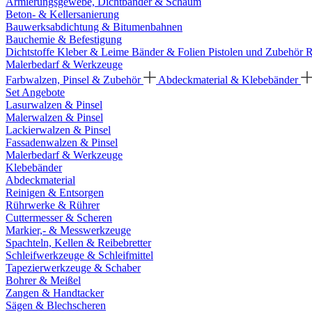
Armierungsgewebe, Dichtbänder & Schaum
Beton- & Kellersanierung
Bauwerksabdichtung & Bitumenbahnen
Bauchemie & Befestigung
Dichtstoffe
Kleber & Leime
Bänder & Folien
Pistolen und Zubehör
R
Malerbedarf & Werkzeuge
Farbwalzen, Pinsel & Zubehör
Abdeckmaterial & Klebebänder
Set Angebote
Lasurwalzen & Pinsel
Malerwalzen & Pinsel
Lackierwalzen & Pinsel
Fassadenwalzen & Pinsel
Malerbedarf & Werkzeuge
Klebebänder
Abdeckmaterial
Reinigen & Entsorgen
Rührwerke & Rührer
Cuttermesser & Scheren
Markier,- & Messwerkzeuge
Spachteln, Kellen & Reibebretter
Schleifwerkzeuge & Schleifmittel
Tapezierwerkzeuge & Schaber
Bohrer & Meißel
Zangen & Handtacker
Sägen & Blechscheren