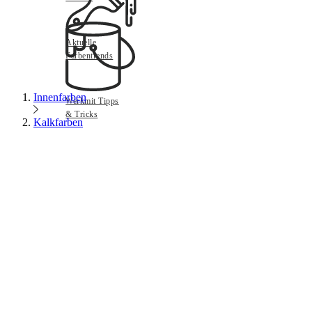
Aktuelle
Farbentrends
Innenfarben
Werkmit Tipps
& Tricks
Kalkfarben