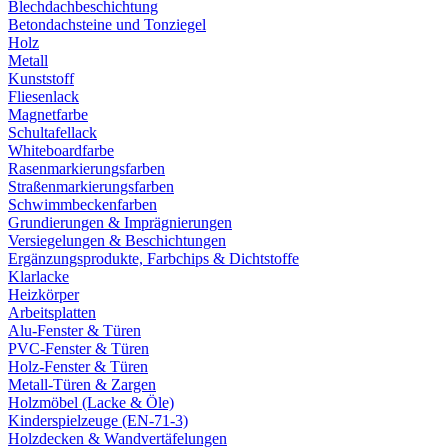
Blechdachbeschichtung
Betondachsteine und Tonziegel
Holz
Metall
Kunststoff
Fliesenlack
Magnetfarbe
Schultafellack
Whiteboardfarbe
Rasenmarkierungsfarben
Straßenmarkierungsfarben
Schwimmbeckenfarben
Grundierungen & Imprägnierungen
Versiegelungen & Beschichtungen
Ergänzungsprodukte, Farbchips & Dichtstoffe
Klarlacke
Heizkörper
Arbeitsplatten
Alu-Fenster & Türen
PVC-Fenster & Türen
Holz-Fenster & Türen
Metall-Türen & Zargen
Holzmöbel (Lacke & Öle)
Kinderspielzeuge (EN-71-3)
Holzdecken & Wandvertäfelungen