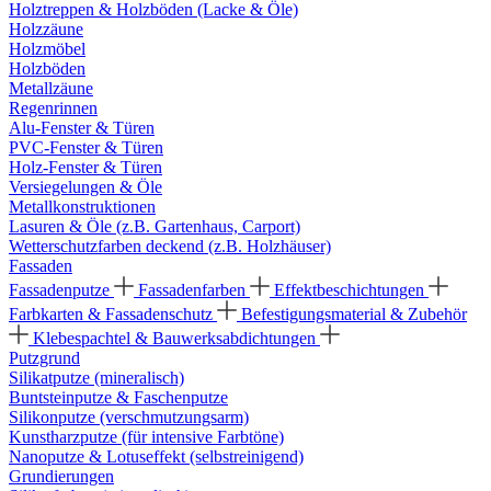
Holztreppen & Holzböden (Lacke & Öle)
Holzzäune
Holzmöbel
Holzböden
Metallzäune
Regenrinnen
Alu-Fenster & Türen
PVC-Fenster & Türen
Holz-Fenster & Türen
Versiegelungen & Öle
Metallkonstruktionen
Lasuren & Öle (z.B. Gartenhaus, Carport)
Wetterschutzfarben deckend (z.B. Holzhäuser)
Fassaden
Fassadenputze
Fassadenfarben
Effektbeschichtungen
Farbkarten & Fassadenschutz
Befestigungsmaterial & Zubehör
Klebespachtel & Bauwerksabdichtungen
Putzgrund
Silikatputze (mineralisch)
Buntsteinputze & Faschenputze
Silikonputze (verschmutzungsarm)
Kunstharzputze (für intensive Farbtöne)
Nanoputze & Lotuseffekt (selbstreinigend)
Grundierungen