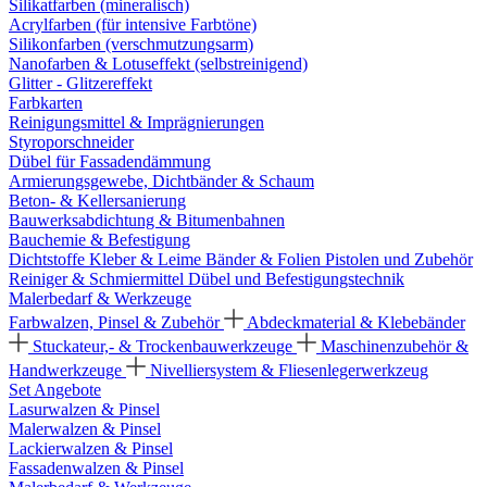
Silikatfarben (mineralisch)
Acrylfarben (für intensive Farbtöne)
Silikonfarben (verschmutzungsarm)
Nanofarben & Lotuseffekt (selbstreinigend)
Glitter - Glitzereffekt
Farbkarten
Reinigungsmittel & Imprägnierungen
Styroporschneider
Dübel für Fassadendämmung
Armierungsgewebe, Dichtbänder & Schaum
Beton- & Kellersanierung
Bauwerksabdichtung & Bitumenbahnen
Bauchemie & Befestigung
Dichtstoffe
Kleber & Leime
Bänder & Folien
Pistolen und Zubehör
Reiniger & Schmiermittel
Dübel und Befestigungstechnik
Malerbedarf & Werkzeuge
Farbwalzen, Pinsel & Zubehör
Abdeckmaterial & Klebebänder
Stuckateur,- & Trockenbauwerkzeuge
Maschinenzubehör &
Handwerkzeuge
Nivelliersystem & Fliesenlegerwerkzeug
Set Angebote
Lasurwalzen & Pinsel
Malerwalzen & Pinsel
Lackierwalzen & Pinsel
Fassadenwalzen & Pinsel