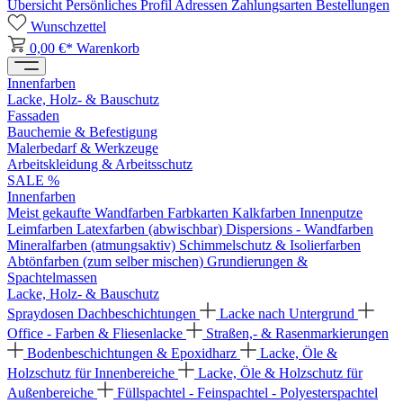
Übersicht
Persönliches Profil
Adressen
Zahlungsarten
Bestellungen
Wunschzettel
0,00 €*
Warenkorb
Innenfarben
Lacke, Holz- & Bauschutz
Fassaden
Bauchemie & Befestigung
Malerbedarf & Werkzeuge
Arbeitskleidung & Arbeitsschutz
SALE %
Innenfarben
Meist gekaufte Wandfarben
Farbkarten
Kalkfarben
Innenputze
Leimfarben
Latexfarben (abwischbar)
Dispersions - Wandfarben
Mineralfarben (atmungsaktiv)
Schimmelschutz & Isolierfarben
Abtönfarben (zum selber mischen)
Grundierungen &
Spachtelmassen
Lacke, Holz- & Bauschutz
Spraydosen
Dachbeschichtungen
Lacke nach Untergrund
Office - Farben & Fliesenlacke
Straßen,- & Rasenmarkierungen
Bodenbeschichtungen & Epoxidharz
Lacke, Öle &
Holzschutz für Innenbereiche
Lacke, Öle & Holzschutz für
Außenbereiche
Füllspachtel - Feinspachtel - Polyesterspachtel