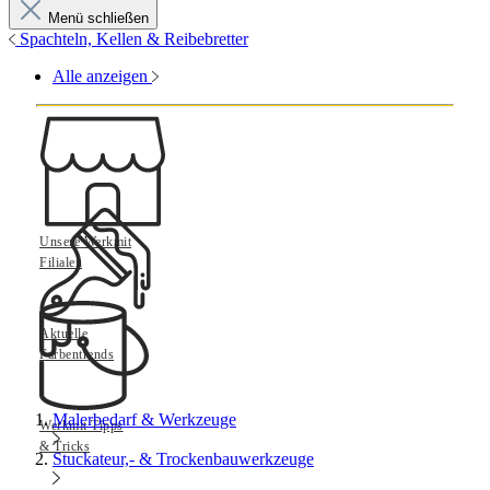
Menü schließen
Spachteln, Kellen & Reibebretter
Alle anzeigen
Unsere Werkmit
Filialen
Aktuelle
Farbentrends
Malerbedarf & Werkzeuge
Werkmit Tipps
& Tricks
Stuckateur,- & Trockenbauwerkzeuge