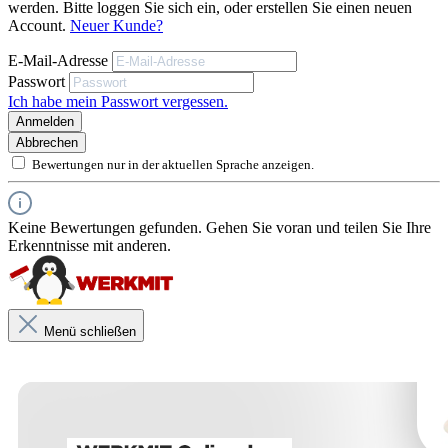
werden. Bitte loggen Sie sich ein, oder erstellen Sie einen neuen
Account.
Neuer Kunde?
Unsere anwendungstechnischen Empfehlungen dienen der
Geeignet für das Verspachteln von großen Flächen mit
Unterstützung des Käufers bzw. Verarbeiters.
E-Mail-Adresse
Sie entbinden nicht davon, unsere Produkte grundsätzlich auf ihre
sehr wenig Materialverlust
Passwort
Eignung für den vorgesehenen Anwendungszweck in eigener
Verantwortung zu prüfen.
Ich habe mein Passwort vergessen.
Edelstahlblatt und gerundeten Ecken für gratfreies
Anmelden
Spachteln
Abbrechen
Bewertungen nur in der aktuellen Sprache anzeigen.
Gemeinsam mit Profis für perfekte Ergebnisse
entwickelt
Keine Bewertungen gefunden. Gehen Sie voran und teilen Sie Ihre
Große Kontaktfläche zwischen Blatt und Untergrund
Erkenntnisse mit anderen.
Für Spachtel- und Putzarbeiten
Menü schließen
Unsere anwendungstechnischen Empfehlungen dienen der Unterstützung
des Käufers bzw. Verarbeiters.
Sie entbinden nicht davon, unsere Produkte grundsätzlich auf ihre Eignung
für den vorgesehenen Anwendungszweck in eigener Verantwortung zu
prüfen.