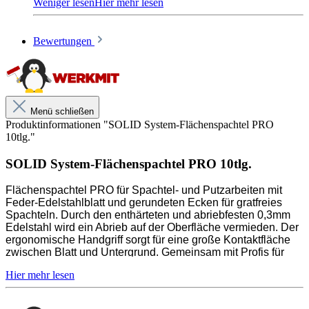
Ergebnisse entwickelt, für die sowohl hohe Qualität als
auch Nachhaltigkeit von täglich gebrauchten
Werkzeugen ausschlaggebend ist. Für die Fertigung
Bewertungen
der Erzeugnisse werden ausschließlich hochwertige
Komponenten verwendet. Geeignet für das
Verspachteln von großen Flächen mit sehr wenig
Materialverlust.
Menü schließen
Produktinformationen "SOLID System-Flächenspachtel PRO
SET bestehend aus:
10tlg."
1Stk. System Teleskopstiel 1,0 - 1,8m
SOLID System-Flächenspachtel PRO 10tlg.
1Stk. Flächenspachtel - Gelenkadapter
Flächenspachtel PRO für Spachtel- und Putzarbeiten mit
1Stk. Flächenspachtel PRO 350mm
Feder-Edelstahlblatt und gerundeten Ecken für gratfreies
1Stk. Flächenspachtel PRO 550mm
Spachteln. Durch den enthärteten und abriebfesten 0,3mm
Edelstahl wird ein Abrieb auf der Oberfläche vermieden. Der
1Stk. Flächenspachtel PRO 800mm
ergonomische Handgriff sorgt für eine große Kontaktfläche
zwischen Blatt und Untergrund. Gemeinsam mit Profis für
1Stk. Austauschbare Klinge für Flächenspachtel light
perfekte Ergebnisse entwickelt, für die sowohl hohe Qualität
550mm
als auch Nachhaltigkeit von täglich gebrauchten
Werkzeugen ausschlaggebend ist. Für die Fertigung der
1Stk. Halterung für Flächenspachtel light
Erzeugnisse werden ausschließlich hochwertige