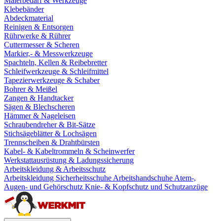
Malerbedarf & Werkzeuge
Klebebänder
Abdeckmaterial
Reinigen & Entsorgen
Rührwerke & Rührer
Cuttermesser & Scheren
Markier,- & Messwerkzeuge
Spachteln, Kellen & Reibebretter
Schleifwerkzeuge & Schleifmittel
Tapezierwerkzeuge & Schaber
Bohrer & Meißel
Zangen & Handtacker
Sägen & Blechscheren
Hämmer & Nageleisen
Schraubendreher & Bit-Sätze
Stichsägeblätter & Lochsägen
Trennscheiben & Drahtbürsten
Kabel- & Kabeltrommeln & Scheinwerfer
Werkstattausrüstung & Ladungssicherung
Arbeitskleidung & Arbeitsschutz
Arbeitskleidung
Sicherheitsschuhe
Arbeitshandschuhe
Atem-,
Augen- und Gehörschutz
Knie- & Kopfschutz und Schutzanzüge